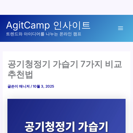
콘
AgitCamp 인사이트
텐
Mai
츠
트렌드와 아이디어를 나누는 온라인 캠프
로
Men
건
너
공기청정기 가습기 7가지 비교
뛰
추천법
기
글쓴이
매니저
/
10월 3, 2025