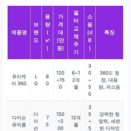
필
용
가
소
터
브
량
격
음
교
제품명
랜
(
대
(d
특징
체
드
㎡
(만
B
주
)
원)
)
기
3
120
6~1
0
360도 청
퓨리케
L
8
~15
2개
~
정, 대용
어 360
G
0
0
월
5
량, 저소음
0
3
다
150
5
강력한 청
다이슨
7
12개
이
~2
~
정력, 세련
퓨어쿨
5
월
슨
00
5
된 디자인