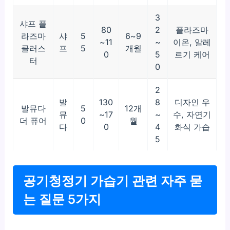
3
샤프 플
80
2
플라즈마
라즈마
샤
5
6~9
~11
~
이온, 알레
클러스
프
5
개월
0
5
르기 케어
터
0
2
발
130
8
디자인 우
발뮤다
5
12개
뮤
~17
~
수, 자연기
더 퓨어
0
월
다
0
4
화식 가습
5
공기청정기 가습기 관련 자주 묻
는 질문 5가지