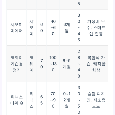
5
3
샤
40
0
가성비 우
샤오미
6
6개
오
~6
~
수, 스마트
미에어
0
월
미
0
4
앱 연동
5
2
코웨이
코
100
8
복합식 가
7
6~9
가습청
웨
~13
~
습, 쾌적함
0
개월
정기
이
0
4
향상
8
3
위
70
9~1
0
슬림 디자
위닉스
6
닉
~9
2개
~
인, 저소음
타워 Q
5
스
0
월
5
모드
0