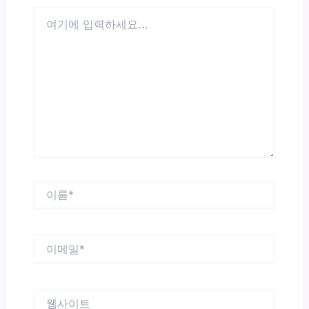
여
기
에
입
력
하
세
요...
이
름
*
이
메
일
*
웹