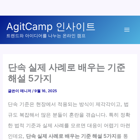
콘
AgitCamp 인사이트
텐
Mai
츠
트렌드와 아이디어를 나누는 온라인 캠프
로
Men
건
너
단속 실제 사례로 배우는 기준
뛰
해설 5가지
기
글쓴이
매니저
/
9월 16, 2025
단속 기준은 현장에서 적용되는 방식이 제각각이고, 법
규도 복잡해서 많은 분들이 혼란을 겪습니다. 특히 정확
한 법적 기준과 실제 사례를 모르면 대응이 어렵기 마련
인데요,
단속 실제 사례로 배우는 기준 해설 5가지
를 통