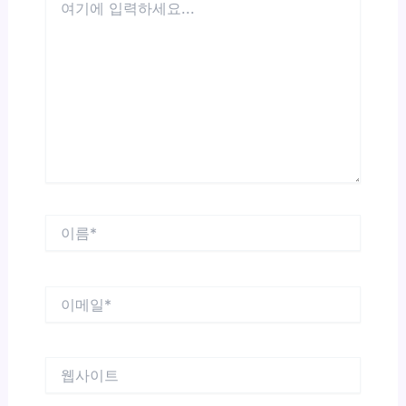
기
에
입
력
하
세
요...
이
름
*
이
메
일
*
웹
사
이