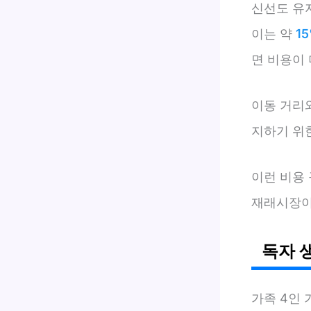
신선도 유
이는 약
1
면 비용이 
이동 거리
지하기 위
이런 비용
재래시장이
독자 
가족 4인 