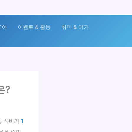
도어
이벤트 & 활동
취미 & 여가
은?
핑 식비가
1
용을 줄일