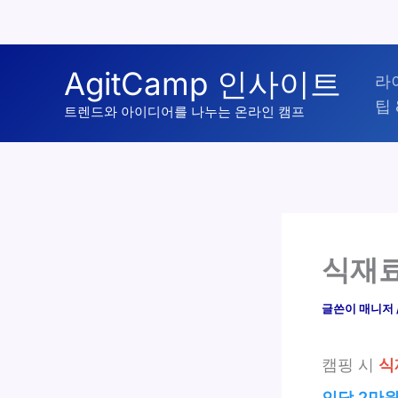
콘
AgitCamp 인사이트
라
텐
팁 
츠
트렌드와 아이디어를 나누는 온라인 캠프
로
건
너
뛰
기
식재료
글쓴이
매니저
캠핑 시
식
인당 2만원