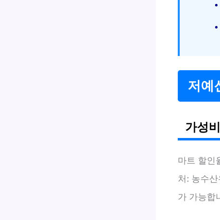
저예
가성비
마트 할인
처: 농수산
가 가능합