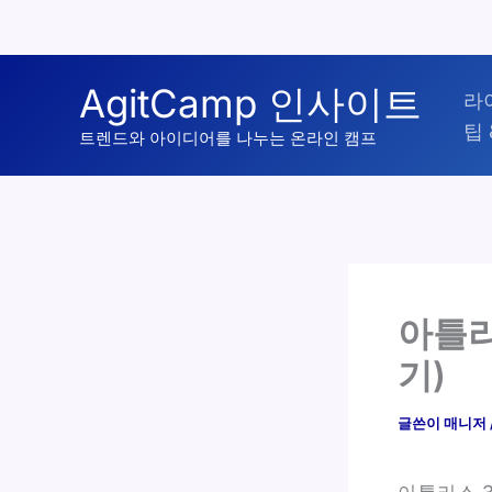
콘
AgitCamp 인사이트
라
텐
팁 
츠
트렌드와 아이디어를 나누는 온라인 캠프
로
건
너
뛰
기
아틀라
기)
글쓴이
매니저