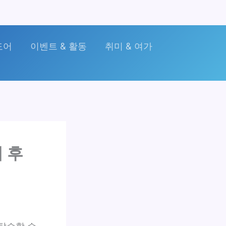
도어
이벤트 & 활동
취미 & 여가
 후