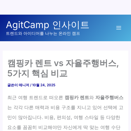
콘
AgitCamp 인사이트
텐
Mai
츠
트렌드와 아이디어를 나누는 온라인 캠프
로
Men
건
너
캠핑카 렌트 vs 자율주행버스,
뛰
5가지 핵심 비교
기
글쓴이
매니저
/
10월 24, 2025
최근 여행 트렌드로 떠오른
캠핑카 렌트
와
자율주행버스
는 각각 다른 매력과 비용 구조를 지니고 있어 선택에 고
민이 많아집니다. 비용, 편의성, 여행 스타일 등 다양한
요소를 꼼꼼히 비교해야만 자신에게 딱 맞는 여행 수단