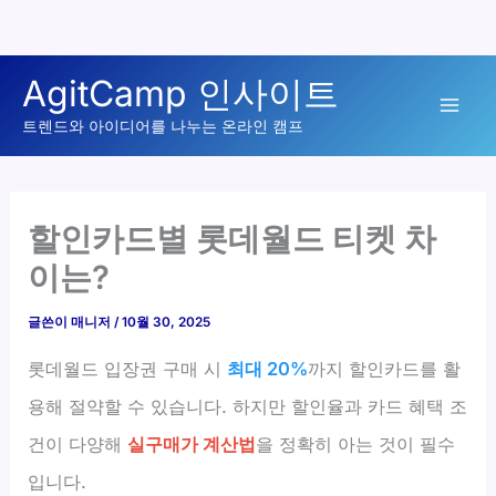
콘
AgitCamp 인사이트
텐
Mai
츠
트렌드와 아이디어를 나누는 온라인 캠프
로
Men
건
너
할인카드별 롯데월드 티켓 차
뛰
이는?
기
글쓴이
매니저
/
10월 30, 2025
롯데월드 입장권 구매 시
최대 20%
까지 할인카드를 활
용해 절약할 수 있습니다. 하지만 할인율과 카드 혜택 조
건이 다양해
실구매가 계산법
을 정확히 아는 것이 필수
입니다.