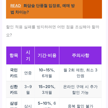
READ
화담숲 단풍철 입장료, 예매 방
법 차이는?
할인 적용 실패를 방지하려면 어떤 점을 조심해야 할까
요?
시
항목
기간·비용
주의사항
기
국민
10~15%
,
월 2회 제한, 최소 3
연중
카드
6개월
만원
신한
3~9
15~20%
,
온라인 구매 시 추가
카드
월
3개월
할인 가능
삼성
5~10%
, 6
상시
중복 할인 불가