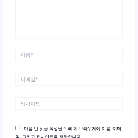
하
세
요...
이
름
*
이
메
일
*
웹
사
이
트
다음 번 댓글 작성을 위해 이 브라우저에 이름, 이메
일, 그리고 웹사이트를 저장합니다.