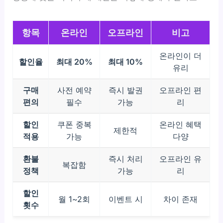
항목
온라인
오프라인
비고
온라인이 더
할인율
최대 20%
최대 10%
유리
구매
사전 예약
즉시 발권
오프라인 편
편의
필수
가능
리
할인
쿠폰 중복
온라인 혜택
제한적
적용
가능
다양
환불
즉시 처리
오프라인 유
복잡함
정책
가능
리
할인
월 1~2회
이벤트 시
차이 존재
횟수