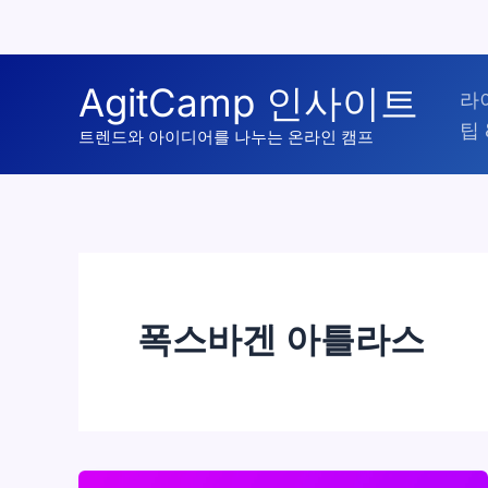
콘
AgitCamp 인사이트
라
텐
팁 
츠
트렌드와 아이디어를 나누는 온라인 캠프
로
건
너
뛰
기
폭스바겐 아틀라스