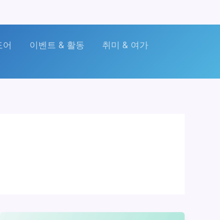
도어
이벤트 & 활동
취미 & 여가