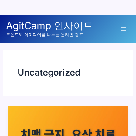
콘
AgitCamp 인사이트
텐
Mai
츠
트렌드와 아이디어를 나누는 온라인 캠프
로
Men
건
너
뛰
Uncategorized
기