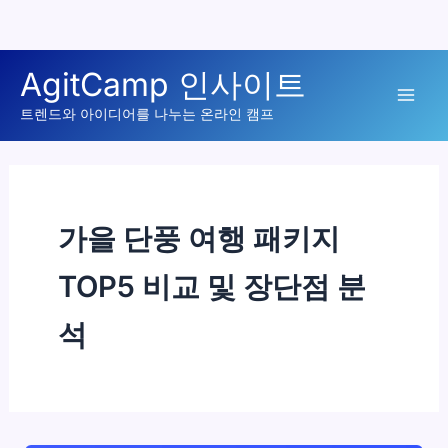
콘
AgitCamp 인사이트
텐
Mai
츠
트렌드와 아이디어를 나누는 온라인 캠프
로
Men
건
너
뛰
가을 단풍 여행 패키지
기
TOP5 비교 및 장단점 분
석