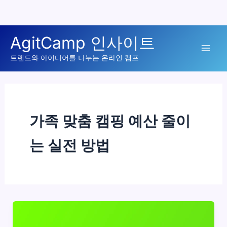
콘
AgitCamp 인사이트
텐
Mai
츠
트렌드와 아이디어를 나누는 온라인 캠프
로
Men
건
너
뛰
가족 맞춤 캠핑 예산 줄이
기
는 실전 방법