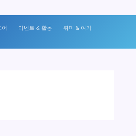
도어
이벤트 & 활동
취미 & 여가