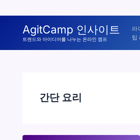
콘
AgitCamp 인사이트
라
텐
팁 
츠
트렌드와 아이디어를 나누는 온라인 캠프
로
건
너
뛰
기
간단 요리