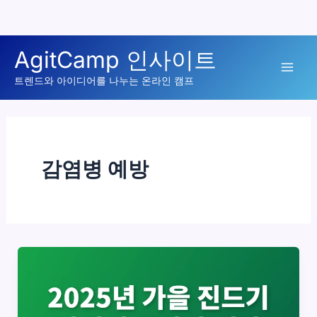
콘
AgitCamp 인사이트
텐
Mai
츠
트렌드와 아이디어를 나누는 온라인 캠프
로
Men
건
너
뛰
감염병 예방
기