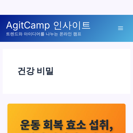
콘
AgitCamp 인사이트
텐
Mai
츠
트렌드와 아이디어를 나누는 온라인 캠프
로
Men
건
너
뛰
건강 비밀
기