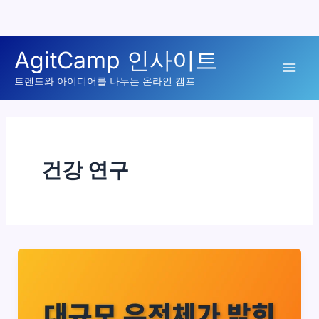
콘
AgitCamp 인사이트
텐
Mai
츠
트렌드와 아이디어를 나누는 온라인 캠프
로
Men
건
너
뛰
건강 연구
기