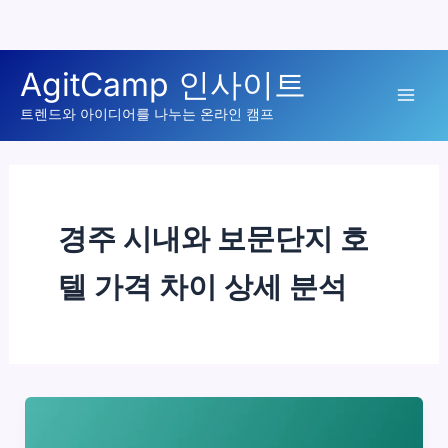
콘
AgitCamp 인사이트
텐
Mai
츠
트렌드와 아이디어를 나누는 온라인 캠프
로
Men
건
너
뛰
경주 시내와 보문단지 호
기
텔 가격 차이 상세 분석