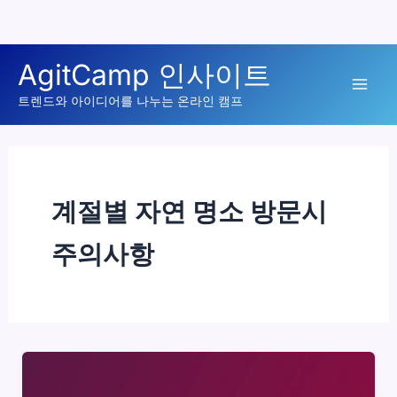
콘
AgitCamp 인사이트
텐
Mai
츠
트렌드와 아이디어를 나누는 온라인 캠프
로
Men
건
너
뛰
계절별 자연 명소 방문시
기
주의사항