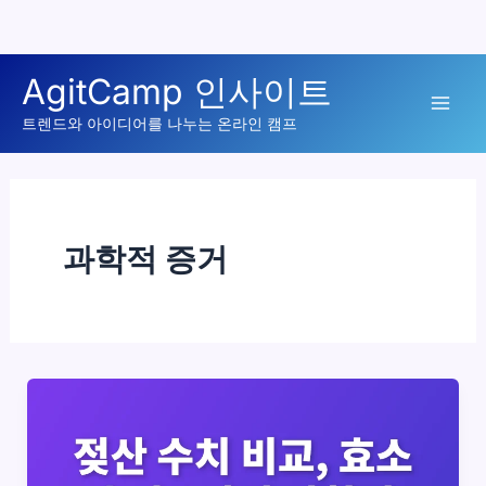
콘
AgitCamp 인사이트
텐
Mai
츠
트렌드와 아이디어를 나누는 온라인 캠프
로
Men
건
너
뛰
과학적 증거
기