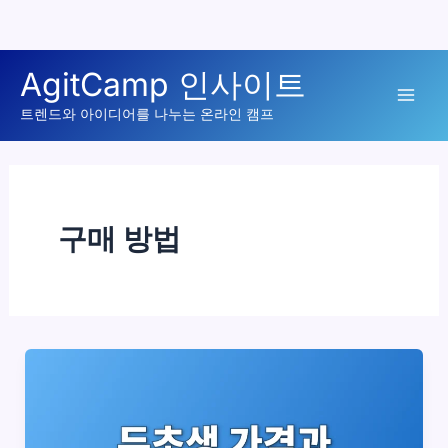
콘
AgitCamp 인사이트
텐
Mai
츠
트렌드와 아이디어를 나누는 온라인 캠프
로
Men
건
너
뛰
구매 방법
기