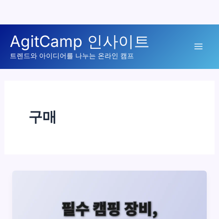
콘
AgitCamp 인사이트
텐
Mai
츠
트렌드와 아이디어를 나누는 온라인 캠프
로
Men
건
너
뛰
구매
기