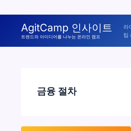
콘
AgitCamp 인사이트
라
텐
팁 
츠
트렌드와 아이디어를 나누는 온라인 캠프
로
건
너
뛰
기
금융 절차