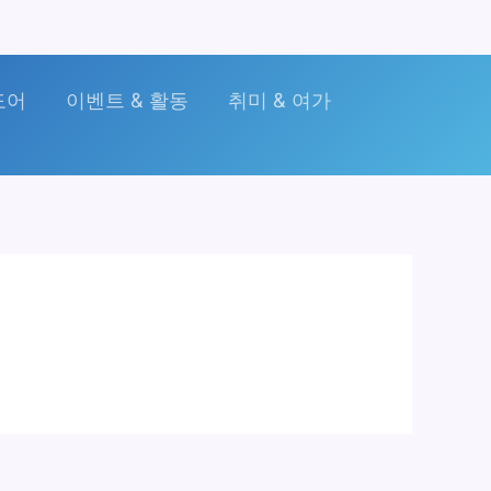
도어
이벤트 & 활동
취미 & 여가