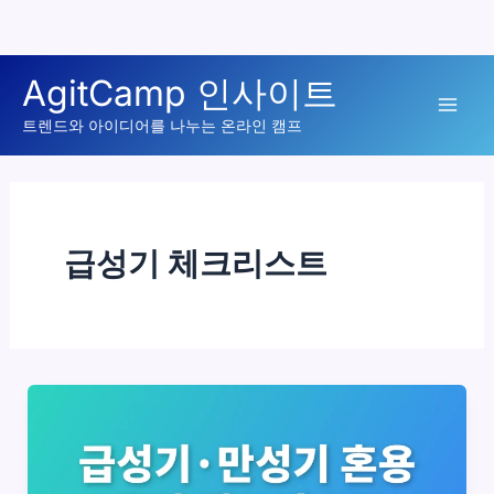
콘
AgitCamp 인사이트
텐
Mai
츠
트렌드와 아이디어를 나누는 온라인 캠프
로
Men
건
너
뛰
급성기 체크리스트
기