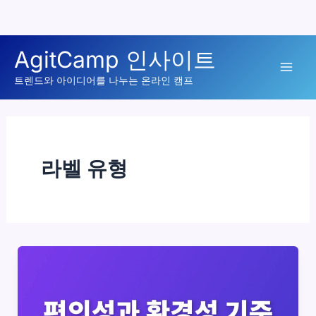
콘
AgitCamp 인사이트
텐
Mai
츠
트렌드와 아이디어를 나누는 온라인 캠프
로
Men
건
너
뛰
라벨 유형
기