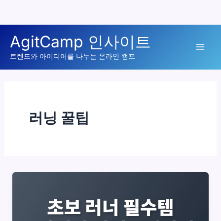
콘
AgitCamp 인사이트
텐
Mai
츠
트렌드와 아이디어를 나누는 온라인 캠프
로
Men
건
너
뛰
러닝 꿀팁
기