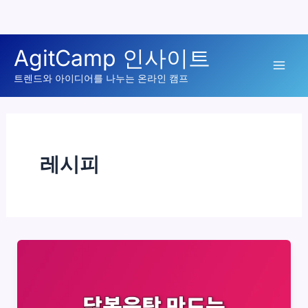
콘
AgitCamp 인사이트
텐
Mai
츠
트렌드와 아이디어를 나누는 온라인 캠프
로
Men
건
너
뛰
레시피
기