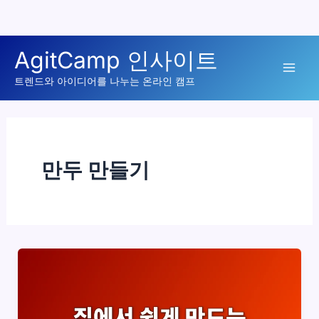
콘
AgitCamp 인사이트
텐
Mai
츠
트렌드와 아이디어를 나누는 온라인 캠프
로
Men
건
너
뛰
만두 만들기
기