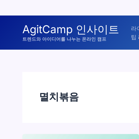
콘
AgitCamp 인사이트
라
텐
팁 
츠
트렌드와 아이디어를 나누는 온라인 캠프
로
건
너
뛰
기
멸치볶음