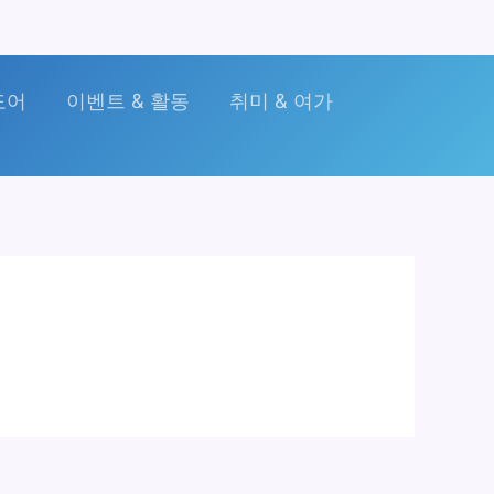
도어
이벤트 & 활동
취미 & 여가