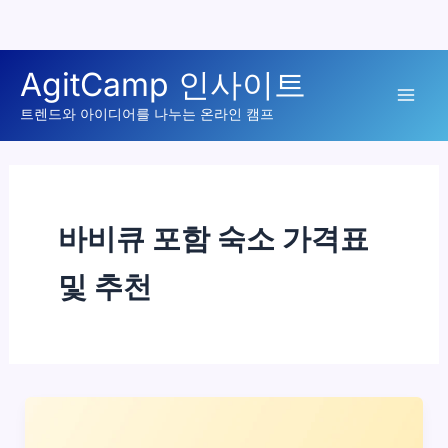
콘
AgitCamp 인사이트
텐
Mai
츠
트렌드와 아이디어를 나누는 온라인 캠프
로
Men
건
너
뛰
바비큐 포함 숙소 가격표
기
및 추천