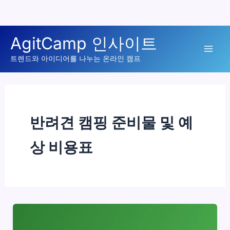
콘
AgitCamp 인사이트
텐
Mai
츠
트렌드와 아이디어를 나누는 온라인 캠프
로
Men
건
너
뛰
반려견 캠핑 준비물 및 예
기
상 비용표