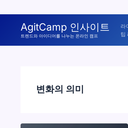
콘
AgitCamp 인사이트
라
텐
팁 
츠
트렌드와 아이디어를 나누는 온라인 캠프
로
건
너
뛰
기
변화의 의미