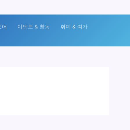
도어
이벤트 & 활동
취미 & 여가