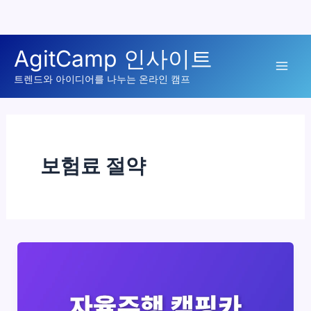
콘
AgitCamp 인사이트
텐
Mai
츠
트렌드와 아이디어를 나누는 온라인 캠프
로
Men
건
너
뛰
보험료 절약
기