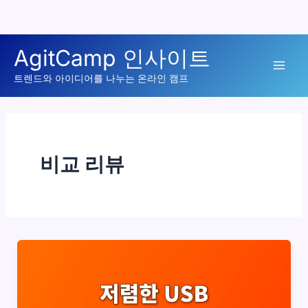
콘
AgitCamp 인사이트
텐
Mai
츠
트렌드와 아이디어를 나누는 온라인 캠프
로
Men
건
너
뛰
비교 리뷰
기