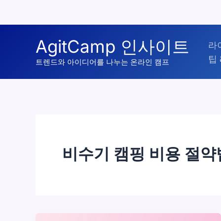
콘
AgitCamp 인사이트
라
텐
팁 
츠
트렌드와 아이디어를 나누는 온라인 캠프
로
건
너
뛰
기
비수기 캠핑 비용 절약