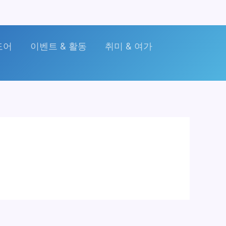
도어
이벤트 & 활동
취미 & 여가