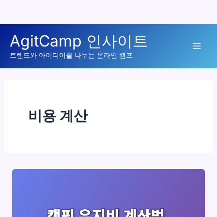
콘
AgitCamp 인사이트
텐
Mai
츠
트렌드와 아이디어를 나누는 온라인 캠프
로
Men
건
너
뛰
비용 계산
기