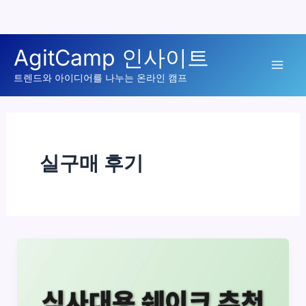
콘
AgitCamp 인사이트
텐
Mai
츠
트렌드와 아이디어를 나누는 온라인 캠프
로
Men
건
너
뛰
실구매 후기
기