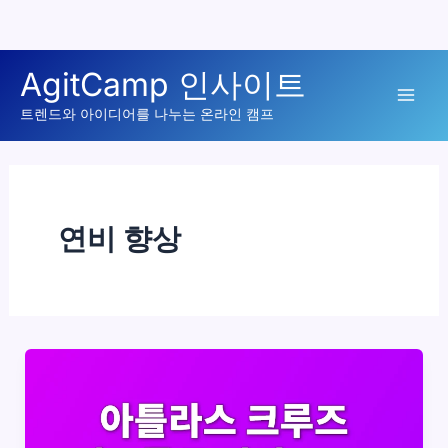
콘
AgitCamp 인사이트
텐
Mai
츠
트렌드와 아이디어를 나누는 온라인 캠프
로
Men
건
너
뛰
연비 향상
기