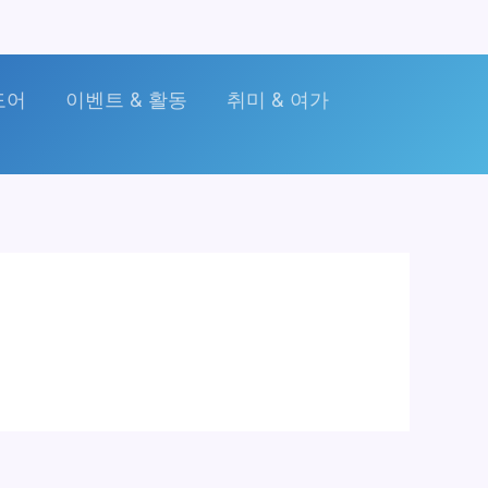
도어
이벤트 & 활동
취미 & 여가