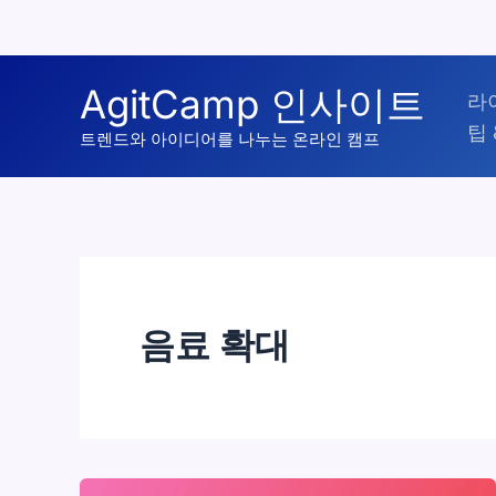
콘
AgitCamp 인사이트
라
텐
팁 
츠
트렌드와 아이디어를 나누는 온라인 캠프
로
건
너
뛰
기
음료 확대