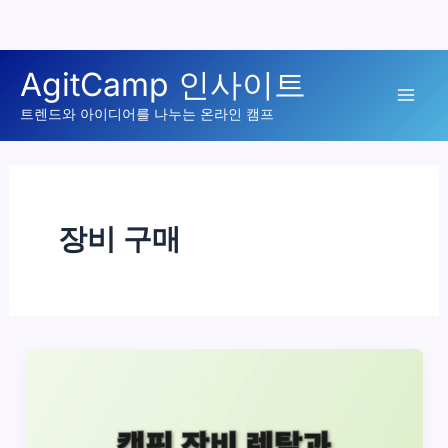
콘
AgitCamp 인사이트
텐
Mai
츠
트렌드와 아이디어를 나누는 온라인 캠프
로
Men
건
너
뛰
장비 구매
기