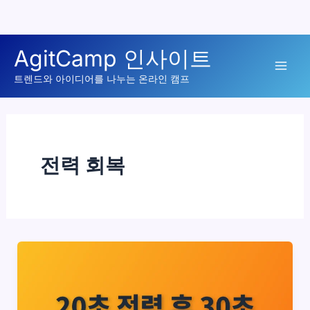
콘
AgitCamp 인사이트
텐
Mai
츠
트렌드와 아이디어를 나누는 온라인 캠프
로
Men
건
너
뛰
전력 회복
기