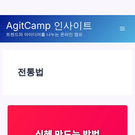
콘
AgitCamp 인사이트
텐
Mai
츠
트렌드와 아이디어를 나누는 온라인 캠프
로
Men
건
너
뛰
전통법
기