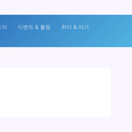
도어
이벤트 & 활동
취미 & 여가