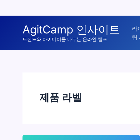
콘
AgitCamp 인사이트
라
텐
팁 
츠
트렌드와 아이디어를 나누는 온라인 캠프
로
건
너
뛰
기
제품 라벨