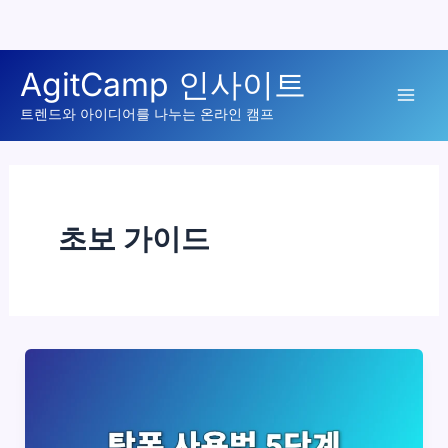
콘
AgitCamp 인사이트
텐
Mai
츠
트렌드와 아이디어를 나누는 온라인 캠프
로
Men
건
너
뛰
초보 가이드
기