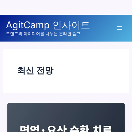
콘
AgitCamp 인사이트
텐
Mai
츠
트렌드와 아이디어를 나누는 온라인 캠프
로
Men
건
너
뛰
최신 전망
기