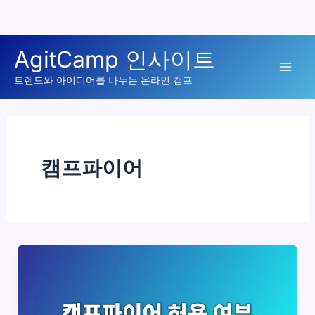
콘
AgitCamp 인사이트
텐
Mai
츠
트렌드와 아이디어를 나누는 온라인 캠프
로
Men
건
너
뛰
캠프파이어
기