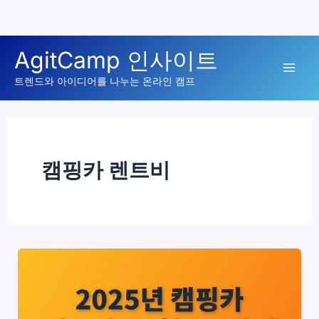
콘
AgitCamp 인사이트
텐
Mai
츠
트렌드와 아이디어를 나누는 온라인 캠프
로
Men
건
너
뛰
캠핑카 렌트비
기