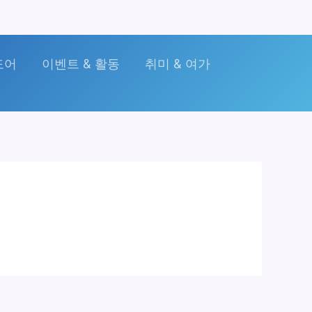
도어
이벤트 & 활동
취미 & 여가