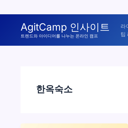
콘
AgitCamp 인사이트
라
텐
팁 
츠
트렌드와 아이디어를 나누는 온라인 캠프
로
건
너
뛰
기
한옥숙소