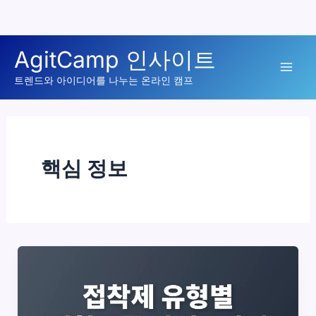
콘
AgitCamp 인사이트
텐
Mai
츠
트렌드와 아이디어를 나누는 온라인 캠프
로
Men
건
너
뛰
핵심 정보
기