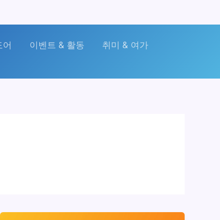
도어
이벤트 & 활동
취미 & 여가