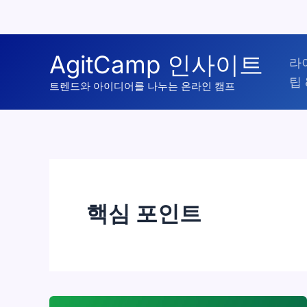
콘
AgitCamp 인사이트
라
텐
팁 
츠
트렌드와 아이디어를 나누는 온라인 캠프
로
건
너
뛰
기
핵심 포인트