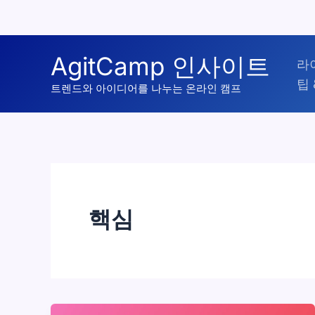
콘
AgitCamp 인사이트
라
텐
팁 
츠
트렌드와 아이디어를 나누는 온라인 캠프
로
건
너
뛰
기
핵심