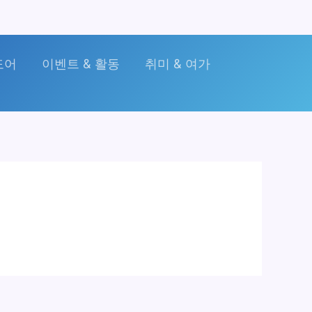
도어
이벤트 & 활동
취미 & 여가