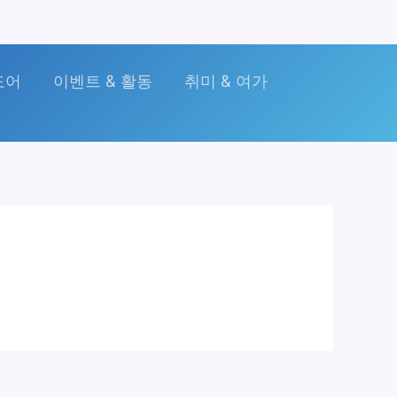
도어
이벤트 & 활동
취미 & 여가