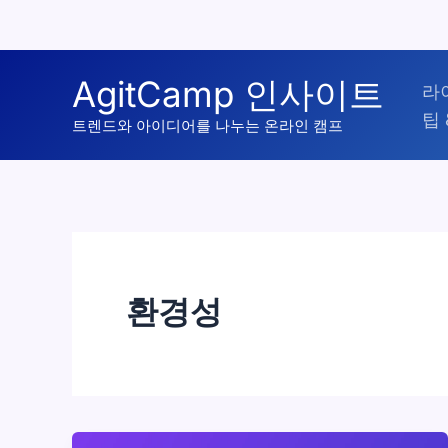
콘
AgitCamp 인사이트
라
텐
팁 
츠
트렌드와 아이디어를 나누는 온라인 캠프
로
건
너
뛰
기
환경성